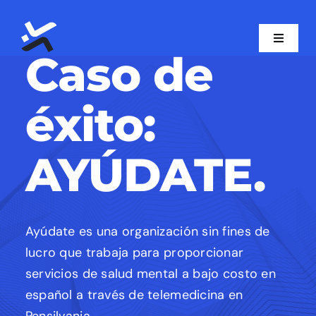
Skip
to
Toggle
content
Caso de
Navigat
Inicio
éxito:
Nosotros
AYÚDATE.
Servicios
Softwares
Ayúdate es una organización sin fines de
lucro que trabaja para proporcionar
Caso de Éxito
servicios de salud mental a bajo costo en
español a través de telemedicina en